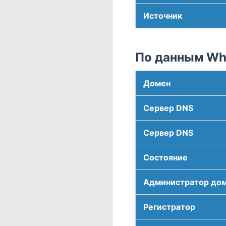
Источник
По данным Who
Домен
Сервер DNS
Сервер DNS
Соcтояние
Администратор до
Регистратор